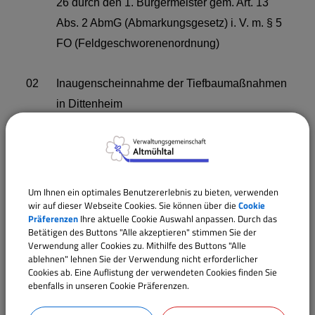
26 durch den 1. Bürgermeister gem. Art. 13
Abs. 2 AbmG (Abmarkungsgesetz) i. V. m. § 5
FO (Feldgeschworenenordnung)
02
Inaugenscheinnahme der Tiefbaumaßnahmen
in Dittenheim
03
Beratung und Beschlussfassung über ein
Angebot zur Nachmittagsbetreuung der
Grundschulkinder im Kindergarten Dittenheim
Um Ihnen ein optimales Benutzererlebnis zu bieten, verwenden
wir auf dieser Webseite Cookies. Sie können über die
Cookie
ab dem Schuljahr 2026/2027
Präferenzen
Ihre aktuelle Cookie Auswahl anpassen. Durch das
Betätigen des Buttons "Alle akzeptieren" stimmen Sie der
Verwendung aller Cookies zu. Mithilfe des Buttons "Alle
04
Aufgabenverteilung an die
ablehnen" lehnen Sie der Verwendung nicht erforderlicher
Gemeinderatsmitglieder
Cookies ab. Eine Auflistung der verwendeten Cookies finden Sie
ebenfalls in unseren Cookie Präferenzen.
05
Bauanträge