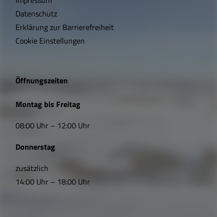
t
Datenschutz
Erklärung zur Barrierefreiheit
i
Cookie Einstellungen
g
e
Öffnungszeiten
L
Montag bis Freitag
i
08:00 Uhr – 12:00 Uhr
n
Donnerstag
k
s
zusätzlich
14:00 Uhr – 18:00 Uhr
,
Ö