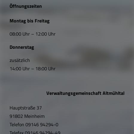
e
Öffnungszeiten
L
Montag bis Freitag
i
08:00 Uhr – 12:00 Uhr
n
Donnerstag
k
s
zusätzlich
14:00 Uhr – 18:00 Uhr
,
Ö
Verwaltungsgemeinschaft Altmühltal
f
Hauptstraße 37
f
91802 Meinheim
n
Telefon
09146 94294-0
Telefax
09146 94294-49