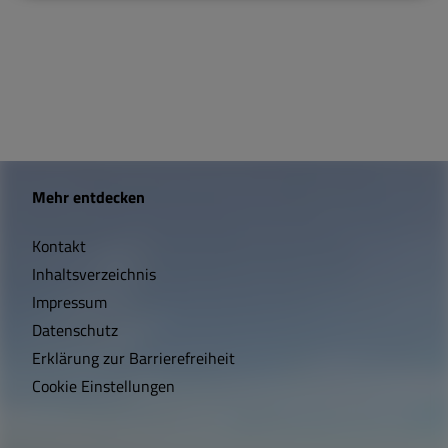
W
Mehr entdecken
i
Kontakt
c
Inhaltsverzeichnis
h
Impressum
t
Datenschutz
Erklärung zur Barrierefreiheit
i
Cookie Einstellungen
g