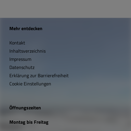
W
Mehr entdecken
i
Kontakt
c
Inhaltsverzeichnis
h
Impressum
t
Datenschutz
Erklärung zur Barrierefreiheit
i
Cookie Einstellungen
g
e
Öffnungszeiten
L
Montag bis Freitag
i