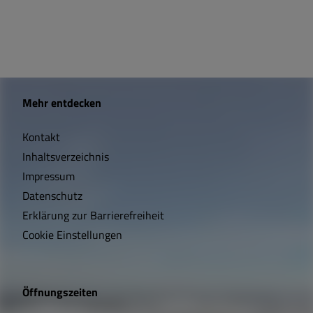
W
Mehr entdecken
i
Kontakt
c
Inhaltsverzeichnis
h
Impressum
t
Datenschutz
Erklärung zur Barrierefreiheit
i
Cookie Einstellungen
g
e
Öffnungszeiten