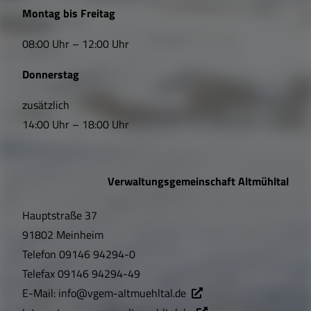
L
Montag bis Freitag
i
08:00 Uhr – 12:00 Uhr
n
Donnerstag
k
s
zusätzlich
14:00 Uhr – 18:00 Uhr
,
Ö
Verwaltungsgemeinschaft Altmühltal
f
Hauptstraße 37
f
91802 Meinheim
n
Telefon
09146 94294-0
u
Telefax
09146 94294-49
E-Mail:
info@vgem-altmuehltal.de
n