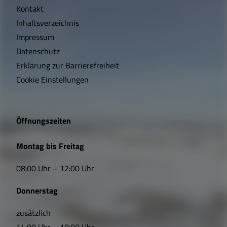
Kontakt
c
Inhaltsverzeichnis
h
Impressum
t
Datenschutz
Erklärung zur Barrierefreiheit
i
Cookie Einstellungen
g
e
Öffnungszeiten
L
Montag bis Freitag
i
08:00 Uhr – 12:00 Uhr
n
Donnerstag
k
s
zusätzlich
14:00 Uhr – 18:00 Uhr