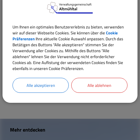
Mitarbeiter
Um Ihnen ein optimales Benutzererlebnis zu bieten, verwenden
wir auf dieser Webseite Cookies. Sie können über die
Cookie
Sachgebiet 10 / Zentrale Aufgaben, Personalwesen
Präferenzen
Ihre aktuelle Cookie Auswahl anpassen. Durch das
Betätigen des Buttons "Alle akzeptieren" stimmen Sie der
Verwendung aller Cookies zu. Mithilfe des Buttons "Alle
ablehnen" lehnen Sie der Verwendung nicht erforderlicher
Verwaltungsleistungen
Cookies ab. Eine Auflistung der verwendeten Cookies finden Sie
ebenfalls in unseren Cookie Präferenzen.
Gastschulverhältnis an einer Grund- oder
Mittelschule; Beantragung der Genehmigung
Alle akzeptieren
Alle ablehnen
W
Mehr entdecken
i