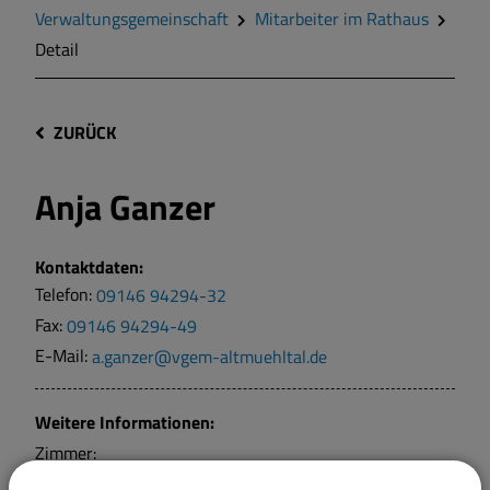
Verwaltungsgemeinschaft
Mitarbeiter im Rathaus
Detail
ZURÜCK
Anja Ganzer
Kontaktdaten:
Telefon:
09146 94294-32
Fax:
09146 94294-49
E-Mail:
a.ganzer@vgem-altmuehltal.de
Weitere Informationen:
Zimmer: