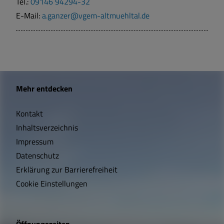
Tel.:
09146 94294-32
E-Mail:
a.ganzer@vgem-altmuehltal.de
W
Mehr entdecken
i
Kontakt
c
Inhaltsverzeichnis
h
Impressum
t
Datenschutz
Erklärung zur Barrierefreiheit
i
Cookie Einstellungen
g
e