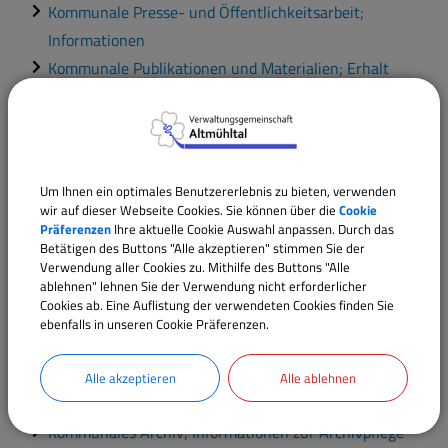
Kommunale Presse- und Öffentlichkeitsarbeit;
Informationen
Kommunale Publikationen und Materialien; Erhalt
Kommunale Registraturarbeiten; Informationen
Kommunale Selbstverwaltung; Informationen
Kommunale Stellenangebote; Bewerbung
Kommunale Veranstaltungen; Informationen und
Um Ihnen ein optimales Benutzererlebnis zu bieten, verwenden
Anmeldung
wir auf dieser Webseite Cookies. Sie können über die
Cookie
Präferenzen
Ihre aktuelle Cookie Auswahl anpassen. Durch das
Kommunale Verdienstmedaille und Kommunale
Betätigen des Buttons "Alle akzeptieren" stimmen Sie der
Dankurkunde; Einreichung eines Vorschlags
Verwendung aller Cookies zu. Mithilfe des Buttons "Alle
ablehnen" lehnen Sie der Verwendung nicht erforderlicher
Kommunale Wappen und Fahnen; Beantragung der
Cookies ab. Eine Auflistung der verwendeten Cookies finden Sie
Verwendung
ebenfalls in unseren Cookie Präferenzen.
Kommunaler Veranstaltungsraum; Reservierung
Kommunales Archiv; Beantragung der Nutzung von
Alle akzeptieren
Alle ablehnen
Archivgut
Kommunales Archiv; Informationen zur Archivpflege