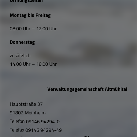
Öffnungszeiten
L
Montag bis Freitag
i
08:00 Uhr – 12:00 Uhr
n
Donnerstag
k
s
zusätzlich
14:00 Uhr – 18:00 Uhr
,
Ö
Verwaltungsgemeinschaft Altmühltal
f
Hauptstraße 37
f
91802 Meinheim
n
Telefon
09146 94294-0
u
Telefax
09146 94294-49