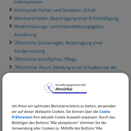
Informationen
Kommunale Karten und Geodaten; Erhalt
Manöverschäden; Beantragung einer Entschädigung
Modernisierungs- und Instandsetzungsgebot;
Anordnung
Öffentliche Grünanlagen; Beantragung einer
Sondernutzung
Öffentliche Grünflächen; Pflege
Öffentlicher Raum; Meldung eines Schadens bei der
Gemeinde
Öffentliche Anschläge; Erlass einer Verordnung
Städtebauliche Sanierungsmaßnahme; Beantragung
einer Genehmigung
Um Ihnen ein optimales Benutzererlebnis zu bieten, verwenden
Standortberatung; Beratung durch Kommune
wir auf dieser Webseite Cookies. Sie können über die
Cookie
Straßen; Durchführung von Grün- und Gehölzpflege
Präferenzen
Ihre aktuelle Cookie Auswahl anpassen. Durch das
Betätigen des Buttons "Alle akzeptieren" stimmen Sie der
Straßenbeleuchtung; Meldung von defekten
Verwendung aller Cookies zu. Mithilfe des Buttons "Alle