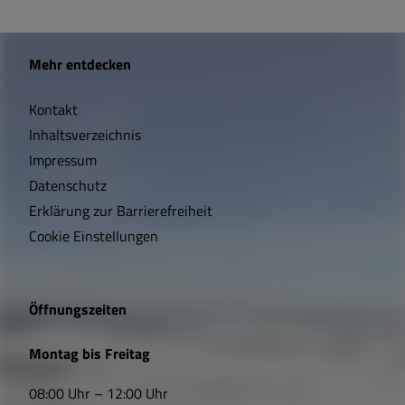
W
Mehr entdecken
i
Kontakt
c
Inhaltsverzeichnis
h
Impressum
t
Datenschutz
Erklärung zur Barrierefreiheit
i
Cookie Einstellungen
g
e
Öffnungszeiten
L
Montag bis Freitag
i
08:00 Uhr – 12:00 Uhr