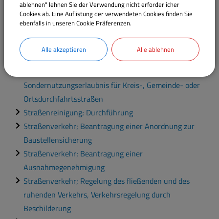
Straßenlampen
ablehnen" lehnen Sie der Verwendung nicht erforderlicher
Cookies ab. Eine Auflistung der verwendeten Cookies finden Sie
Straßenbenutzung; Beantragung einer Erlaubnis für
ebenfalls in unseren Cookie Präferenzen.
eine Veranstaltung
Straßenbetriebsdienst; Durchführung
Alle akzeptieren
Alle ablehnen
Straßennamen und Hausnummern; Vergabe
Straßennutzung; Beantragung einer
Sondernutzungserlaubnis für Kreis-, Gemeinde- oder
Ortsdurchfahrtsstraßen
Straßenreinigung; Durchführung
Straßenverkehr; Beantragung einer Anordnung zur
Baustellensicherung
Straßenverkehr; Beantragung einer
Ausnahmegenehmigung
Straßenverkehr; Regelung des fließenden und des
ruhenden Verkehrs, Verkehrsregelung durch
Beschilderung