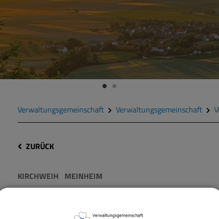
Verwaltungsgemeinschaft
Verwaltungsgemeinschaft
V
ZURÜCK
KIRCHWEIH
MEINHEIM
Kirchweih Meinheim mi