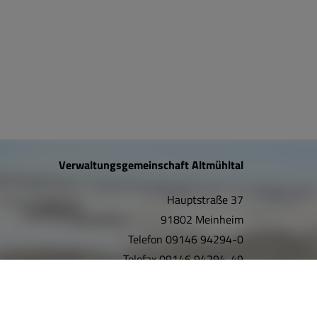
Verwaltungsgemeinschaft Altmühltal
Hauptstraße 37
91802 Meinheim
Telefon
09146 94294-0
Telefax
09146 94294-49
E-Mail:
info@vgem-altmuehltal.de
Internet:
www.vgem-altmuehltal.de