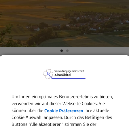
Verwaltungsgemeinschaft
Verwaltungsgemeinschaft
W
ZURÜCK
Um Ihnen ein optimales Benutzererlebnis zu bieten,
Amtliche Bekanntmach
verwenden wir auf dieser Webseite Cookies. Sie
können über die
Cookie Präferenzen
Ihre aktuelle
Gemeinde; Einsicht und 
Cookie Auswahl anpassen. Durch das Betätigen des
Buttons "Alle akzeptieren" stimmen Sie der