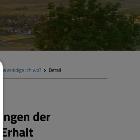
as erledige ich wo?
Detail
ungen der
Erhalt