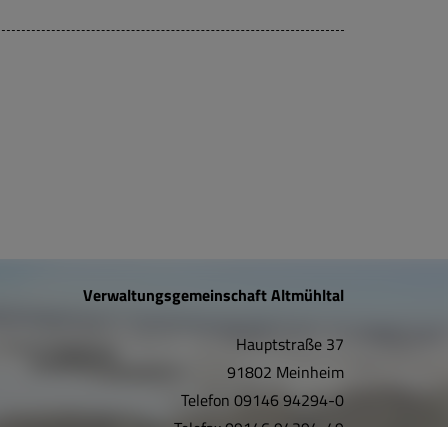
Verwaltungsgemeinschaft Altmühltal
Hauptstraße 37
91802 Meinheim
Telefon
09146 94294-0
Telefax
09146 94294-49