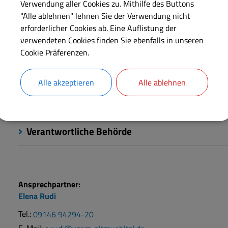
Verwendung aller Cookies zu. Mithilfe des Buttons
"Alle ablehnen" lehnen Sie der Verwendung nicht
Die Gemeinde veröffentlicht amtliche Bekanntmachungen.
erforderlicher Cookies ab. Eine Auflistung der
verwendeten Cookies finden Sie ebenfalls in unseren
Cookie Präferenzen.
Langbeschreibung
Alle akzeptieren
Alle ablehnen
Rechtsgrundlagen
Verantwortliche Behörde
Ansprechpartner:
Elena
Rudi
Tel.:
09146 94294-20