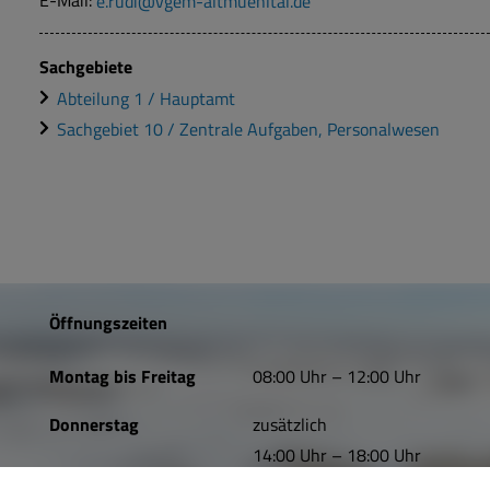
E-Mail:
e.rudi@vgem-altmuehltal.de
Sachgebiete
Abteilung 1 / Hauptamt
Sachgebiet 10 / Zentrale Aufgaben, Personalwesen
Öffnungszeiten
Montag bis Freitag
08:00 Uhr – 12:00 Uhr
Donnerstag
zusätzlich
14:00 Uhr – 18:00 Uhr