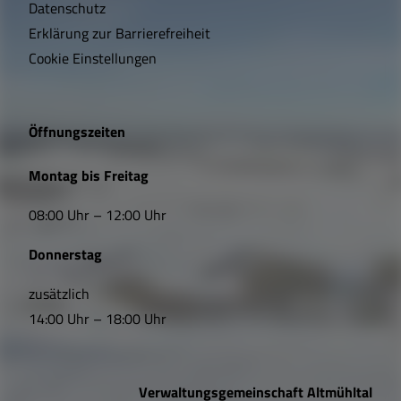
t
Datenschutz
Erklärung zur Barrierefreiheit
i
Cookie Einstellungen
g
e
Öffnungszeiten
L
Montag bis Freitag
i
08:00 Uhr – 12:00 Uhr
n
Donnerstag
k
s
zusätzlich
14:00 Uhr – 18:00 Uhr
,
Ö
Verwaltungsgemeinschaft Altmühltal