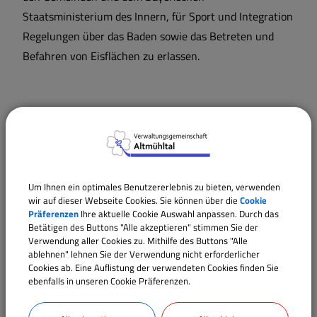
Staatsministerium des Innern, für Sport und Integration
Regelungen über das Baden sowie das Betreten und
Befahren von Eisflächen zu erlassen.
Langbeschreibung
Rechtsgrundlagen
Um Ihnen ein optimales Benutzererlebnis zu bieten, verwenden
wir auf dieser Webseite Cookies. Sie können über die
Cookie
Verantwortliche Behörde
Präferenzen
Ihre aktuelle Cookie Auswahl anpassen. Durch das
Betätigen des Buttons "Alle akzeptieren" stimmen Sie der
Verwendung aller Cookies zu. Mithilfe des Buttons "Alle
ablehnen" lehnen Sie der Verwendung nicht erforderlicher
Ansprechpartner:
Cookies ab. Eine Auflistung der verwendeten Cookies finden Sie
ebenfalls in unseren Cookie Präferenzen.
Melanie
Glück
Tel.:
09146 94294-23