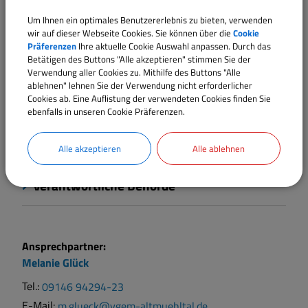
Fristen
Um Ihnen ein optimales Benutzererlebnis zu bieten, verwenden
wir auf dieser Webseite Cookies. Sie können über die
Cookie
Präferenzen
Ihre aktuelle Cookie Auswahl anpassen. Durch das
Kosten
Betätigen des Buttons "Alle akzeptieren" stimmen Sie der
Verwendung aller Cookies zu. Mithilfe des Buttons "Alle
ablehnen" lehnen Sie der Verwendung nicht erforderlicher
Rechtsbehelf
Cookies ab. Eine Auflistung der verwendeten Cookies finden Sie
ebenfalls in unseren Cookie Präferenzen.
Rechtsgrundlagen
Alle akzeptieren
Alle ablehnen
Verantwortliche Behörde
Ansprechpartner:
Melanie
Glück
Tel.:
09146 94294-23
E-Mail:
m.glueck@vgem-altmuehltal.de