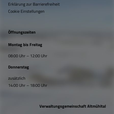
Erklärung zur Barrierefreiheit
i
Cookie Einstellungen
g
e
Öffnungszeiten
L
Montag bis Freitag
i
08:00 Uhr – 12:00 Uhr
n
Donnerstag
k
s
zusätzlich
14:00 Uhr – 18:00 Uhr
,
Ö
Verwaltungsgemeinschaft Altmühltal
f