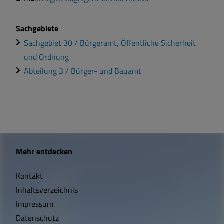
Sachgebiete
Sachgebiet 30 / Bürgeramt, Öffentliche Sicherheit
und Ordnung
Abteilung 3 / Bürger- und Bauamt
W
Mehr entdecken
i
Kontakt
c
Inhaltsverzeichnis
h
Impressum
t
Datenschutz