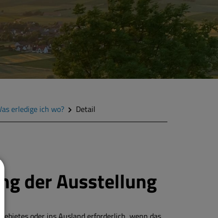
as erledige ich wo?
Detail
ng der Ausstellung
gebietes oder ins Ausland erforderlich, wenn das