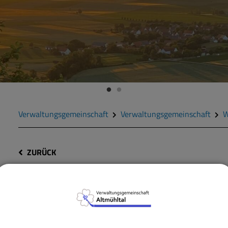
Verwaltungsgemeinschaft
Verwaltungsgemeinschaft
W
ZURÜCK
Leichenpass; Beantragu
Ein Leichenpass ist bei Überführungen innerhalb des Bundes