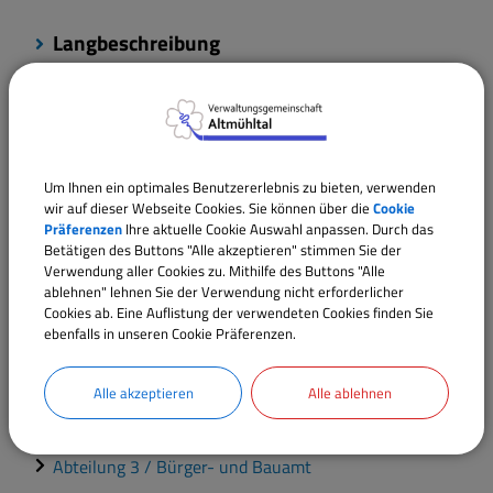
Langbeschreibung
Verantwortliche Behörde
Um Ihnen ein optimales Benutzererlebnis zu bieten, verwenden
wir auf dieser Webseite Cookies. Sie können über die
Cookie
Ansprechpartner:
Präferenzen
Ihre aktuelle Cookie Auswahl anpassen. Durch das
Robert
Ritter
Betätigen des Buttons "Alle akzeptieren" stimmen Sie der
Verwendung aller Cookies zu. Mithilfe des Buttons "Alle
Tel.:
09146 94294-25
ablehnen" lehnen Sie der Verwendung nicht erforderlicher
E-Mail:
r.ritter@vgem-altmuehltal.de
Cookies ab. Eine Auflistung der verwendeten Cookies finden Sie
ebenfalls in unseren Cookie Präferenzen.
Sachgebiete
Alle akzeptieren
Alle ablehnen
Sachgebiet 31 / Bauamt, Tiefbau und
Kulturangelegenheiten
Abteilung 3 / Bürger- und Bauamt