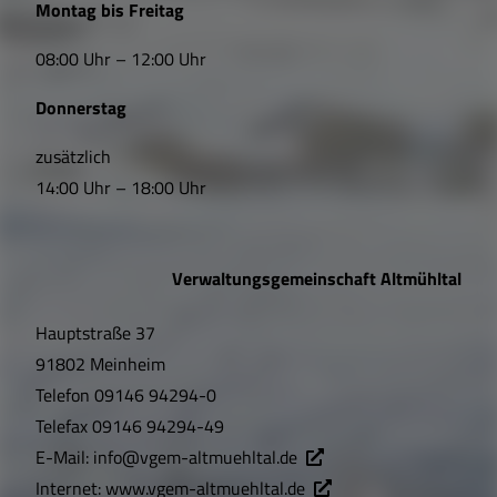
Montag bis Freitag
i
08:00 Uhr – 12:00 Uhr
n
Donnerstag
k
s
zusätzlich
14:00 Uhr – 18:00 Uhr
,
Ö
Verwaltungsgemeinschaft Altmühltal
f
Hauptstraße 37
f
91802 Meinheim
n
Telefon
09146 94294-0
u
Telefax
09146 94294-49
E-Mail:
info@vgem-altmuehltal.de
n
Internet:
www.vgem-altmuehltal.de