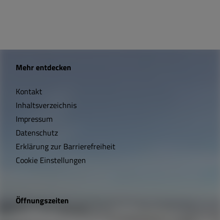
W
Mehr entdecken
i
Kontakt
c
Inhaltsverzeichnis
h
Impressum
t
Datenschutz
Erklärung zur Barrierefreiheit
i
Cookie Einstellungen
g
e
Öffnungszeiten
L