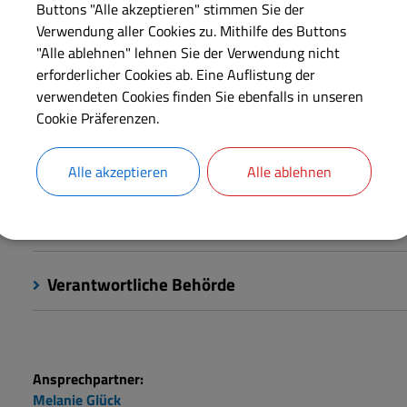
nicht miteinander verheirateten Eltern ist stets eine Anerk
Buttons "Alle akzeptieren" stimmen Sie der
Verwendung aller Cookies zu. Mithilfe des Buttons
Vaterschaft notwendig.
"Alle ablehnen" lehnen Sie der Verwendung nicht
erforderlicher Cookies ab. Eine Auflistung der
verwendeten Cookies finden Sie ebenfalls in unseren
Langbeschreibung
Cookie Präferenzen.
Kosten
Alle akzeptieren
Alle ablehnen
Rechtsgrundlagen
Verantwortliche Behörde
Ansprechpartner:
Melanie
Glück