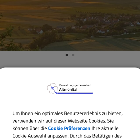
Verwaltungsgemeinschaft
Verwaltungsgemeinschaft
W
ZURÜCK
Vaterschaftsanerkennu
Um Ihnen ein optimales Benutzererlebnis zu bieten,
verwenden wir auf dieser Webseite Cookies. Sie
können über die
Cookie Präferenzen
Ihre aktuelle
Vater eines Kindes ist der Mann, der zum Zeitpunkt der Gebur
Cookie Auswahl anpassen. Durch das Betätigen des