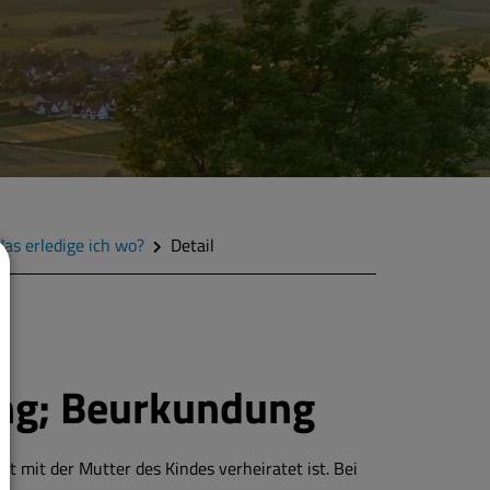
as erledige ich wo?
Detail
ng; Beurkundung
t mit der Mutter des Kindes verheiratet ist. Bei