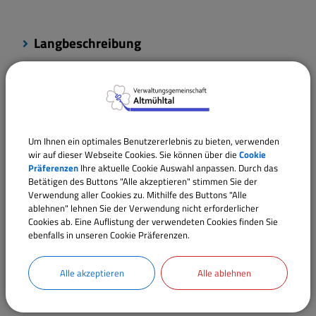
Langbeschreibung
Weiterführende Links
Verantwortliche Behörde
Um Ihnen ein optimales Benutzererlebnis zu bieten, verwenden
wir auf dieser Webseite Cookies. Sie können über die
Cookie
Präferenzen
Ihre aktuelle Cookie Auswahl anpassen. Durch das
Betätigen des Buttons "Alle akzeptieren" stimmen Sie der
Verwendung aller Cookies zu. Mithilfe des Buttons "Alle
Ansprechpartner:
ablehnen" lehnen Sie der Verwendung nicht erforderlicher
Marco
Wittmann
Cookies ab. Eine Auflistung der verwendeten Cookies finden Sie
ebenfalls in unseren Cookie Präferenzen.
Tel.:
09146 94294-15
E-Mail:
m.wittmann@vgem-altmuehltal.de
Alle akzeptieren
Alle ablehnen
Sachgebiete