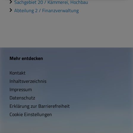
Sachgebiet 20 / Kämmerei, Hochbau
Abteilung 2 / Finanzverwaltung
W
Mehr entdecken
i
Kontakt
c
Inhaltsverzeichnis
h
Impressum
t
Datenschutz
Erklärung zur Barrierefreiheit
i
Cookie Einstellungen
g