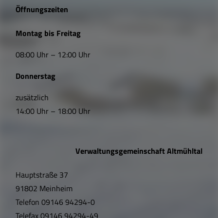
e
Öffnungszeiten
L
Montag bis Freitag
i
08:00 Uhr – 12:00 Uhr
n
Donnerstag
k
s
zusätzlich
14:00 Uhr – 18:00 Uhr
,
Ö
Verwaltungsgemeinschaft Altmühltal
f
Hauptstraße 37
f
91802 Meinheim
n
Telefon
09146 94294-0
Telefax
09146 94294-49