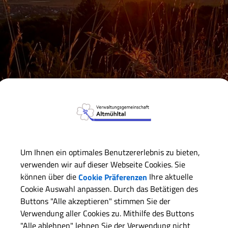
Verwaltungsgemeinschaft
Gemeinde Dittenheim
Breit
Förderverfahren zum Breitbandausbau i
Um Ihnen ein optimales Benutzererlebnis zu bieten,
verwenden wir auf dieser Webseite Cookies. Sie
Förderverfahren nach der Bayerischen Gigabitrichtlinie
können über die
Cookie Präferenzen
Ihre aktuelle
Förderverfahren nach der Bayerischen Gigabitrichtlinie i
Cookie Auswahl anpassen. Durch das Betätigen des
Buttons "Alle akzeptieren" stimmen Sie der
Dittenheim
Verwendung aller Cookies zu. Mithilfe des Buttons
"Alle ablehnen" lehnen Sie der Verwendung nicht