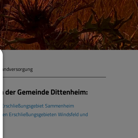
bandversorgung
n der Gemeinde Dittenheim:
 im Erschließungsgebiet Sammenheim
n den Erschließungsgebieten Windsfeld und