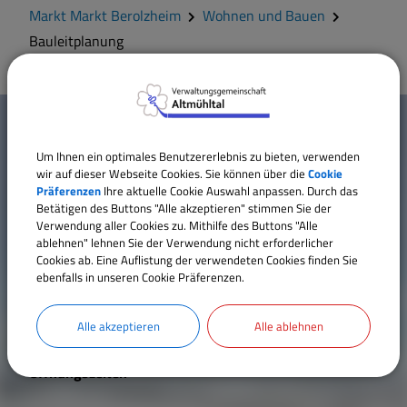
Geschichte
Markt Markt Berolzheim
Wohnen und Bauen
Bauleitplanung
Wappen
W
Gemeinderat
Mehr entdecken
i
Um Ihnen ein optimales Benutzererlebnis zu bieten, verwenden
Mitteilungsblatt
Kontakt
c
wir auf dieser Webseite Cookies. Sie können über die
Cookie
Präferenzen
Ihre aktuelle Cookie Auswahl anpassen. Durch das
Inhaltsverzeichnis
Betätigen des Buttons "Alle akzeptieren" stimmen Sie der
h
Impressum
Wohnen und Bauen
Verwendung aller Cookies zu. Mithilfe des Buttons "Alle
ablehnen" lehnen Sie der Verwendung nicht erforderlicher
t
Datenschutz
Cookies ab. Eine Auflistung der verwendeten Cookies finden Sie
Erklärung zur Barrierefreiheit
Bildung und Soziales
ebenfalls in unseren Cookie Präferenzen.
i
Cookie Einstellungen
g
Alle akzeptieren
Alle ablehnen
Vereine und Gruppen
e
Öffnungszeiten
Sport und Freizeit
L