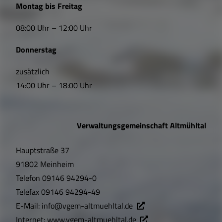
Montag bis Freitag
i
Sehenswertes
08:00 Uhr – 12:00 Uhr
n
Satzungen und Verordnungen
Donnerstag
k
s
zusätzlich
Breitbandversorgung
14:00 Uhr – 18:00 Uhr
,
Wärmeplanung
Ö
Verwaltungsgemeinschaft Altmühltal
f
Hauptstraße 37
f
91802 Meinheim
n
Telefon
09146 94294-0
u
Telefax
09146 94294-49
E-Mail:
info@vgem-altmuehltal.de
n
Internet:
www.vgem-altmuehltal.de